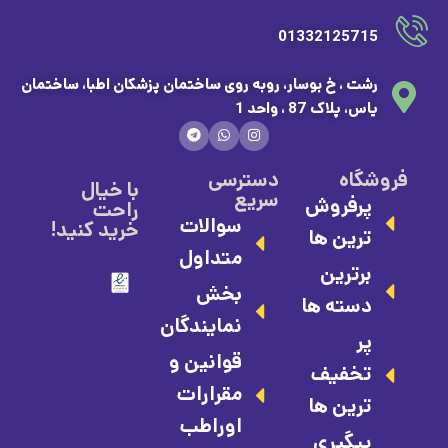
01332125715
رشت ، خ بوسار، روبه روی ساختمان پزشکان اطبا، ساختمان
یاس، پلاک 87 ، واحد 1
فروشگاه
دسترسی
با خیال
سریع
پرفروش
راحت
سوالات
خرید کنید!
ترین ها
متداول
برترین
بخش
دسته ها
نمایندگان
پر
قوانین و
تخفیف
مقرارات
ترین ها
اوراطب
پیگیری