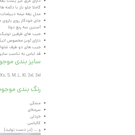
دارای عرق گیر پشت یقه
کاملا جلو باز با دکمه ه
مدل یقه نیمه دیپلمات 2025
جای خودکار روی بازوی 
آستین سه ربع دولا
جیب های طرفین تونیک ب
دارای آویز مخصوص اتی
جیب های دو طرف شلوار
قد لباس به تناسب سایز 
سایز بندی موجو
Xs, S, M, L, Xl, 2xl, 3xl
رنگ بندی موجود
مشکی
سرمه‌ای
خردلی
کالباسی
و … (در دست تولید)