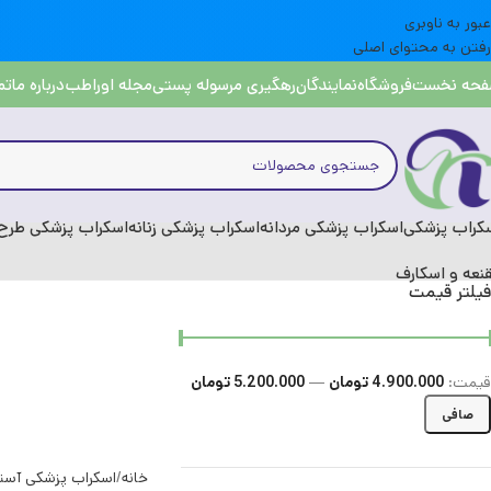
عبور به ناوبری
رفتن به محتوای اصلی
حه نخست
فروشگاه
نمایندگان
رهگیری مرسوله پستی
مجله اوراطب
درباره ما
تم
کراب پزشکی
اسکراب پزشکی مردانه
اسکراب پزشکی زنانه
اسکراب پزشکی طرح 
نعه و اسکارف
فیلتر قیمت
قيمت:
4.900.000 تومان
—
5.200.000 تومان
صافی
خانه
اسکراب پزشکی آست