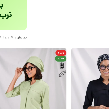
با
ترب‌
نمایش
9
12
ویژه
جدید