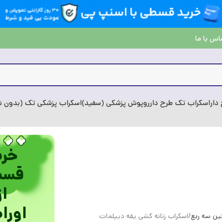
اس با ما
دار
اسکراب تک طرح دار
روپوش پزشکی (سفید)
اسکراب پزشکی تک (بدون شل
خری
قسط
از
اورا
ین سه ربع
اسکراب زنانه کشی یقه دیپلمات