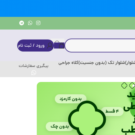
ورود / ثبت نام
وار)
شلوار تک (بدون جنسیت)
کلاه جراحی
پیگیری سفارشات
د
بدون کارمزد
ی
۴ قسط
طب
بدون چک