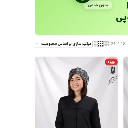
بدون ضامن
پی
24
18
ویژه