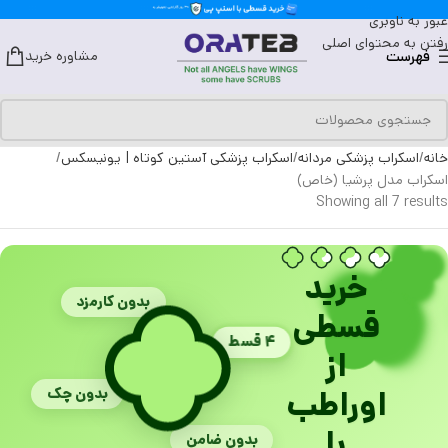
عبور به ناوبری
رفتن به محتوای اصلی
فهرست
مشاوره خرید
خانه
اسکراب پزشکی مردانه
اسکراب پزشکی آستین کوتاه | یونیسکس
اسکراب مدل پرشیا (خاص)
Showing all 7 results
خرید
بدون کارمزد
قسطی
۴ قسط
از
بدون چک
اوراطب
با
بدون ضامن