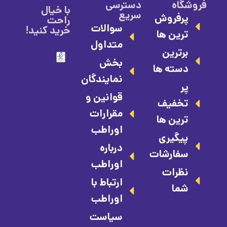
فروشگاه
دسترسی
با خیال
سریع
پرفروش
راحت
سوالات
خرید کنید!
ترین ها
متداول
برترین
بخش
دسته ها
نمایندگان
پر
قوانین و
تخفیف
مقرارات
ترین ها
اوراطب
پیگیری
درباره
سفارشات
اوراطب
نظرات
ارتباط با
شما
اوراطب
سیاست