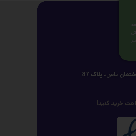
هه
وش
سر
تمان یاس، پلاک 87
احت خرید کنید!