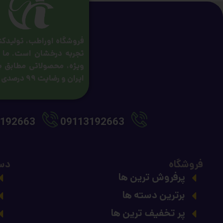
فروشگاه اوراطب، تولیدکنن
تجربه درخشان است. ما با
ویژه، محصولاتی مطابق با
ایران و رضایت ۹۹ درصدی مشتریان نیز از افتخارات ماست.
192663
09113192663
فروشگاه
دس
پرفروش ترین ها
برترین دسته ها
پر تخفیف ترین ها