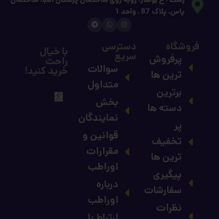
یاس، پلاک 87 ، واحد 1
فروشگاه
دسترسی
با خیال
سریع
پرفروش
راحت
سوالات
خرید کنید!
ترین ها
متداول
برترین
بخش
دسته ها
نمایندگان
پر
قوانین و
تخفیف
مقرارات
ترین ها
اوراطب
پیگیری
درباره
سفارشات
اوراطب
نظرات
ارتباط با