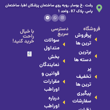
رشت ، خ بوسار، روبه روی ساختمان پزشکان اطبا، ساختمان
یاس، پلاک 87 ، واحد 1
فروشگاه
دسترسی
با خیال
سریع
پرفروش
راحت
سوالات
خرید کنید!
ترین ها
متداول
برترین
بخش
دسته ها
نمایندگان
پر
قوانین و
تخفیف
مقرارات
ترین ها
اوراطب
پیگیری
درباره
سفارشات
اوراطب
نظرات