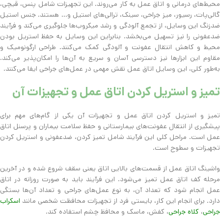
محیط‌های درمانی و اتاق عمل به کار می‌روند. این تجهیزات شامل پنس، قیچی،
گالی‌پات، رسیور، میز جراحی، سینک، ترالی‌های استیل و… هستند. جنس استیل
ضدزنگ این وسایل، از تجمع آلودگی و رشد میکروب‌ها جلوگیری می‌کند و فرآیند
ضدعفونی را نیز تسهیل می‌بخشد. بنابراین این وسایل به حفظ استریل بودن
محیط و کاهش انتقال عفونت و آلودگی کمک می‌کنند. طراحی ارگونومیک و
مقاوم این ابزارها نیز دسترسی آسان و سریع به آن‌ها را امکان‌پذیر می‌کند.
به‌طور کلی، این وسایل اتاق عمل نقش مهمی در عمل‌های جراحی ایفا می‌کنند.
تمیز و استریل کردن اتاق عمل و تجهیزات آن
تمیز و استریل کردن اتاق عمل و تجهیزات آن یکی از گام‌های مهم برای
پیشگیری از انتقال عفونت‌های بیمارستانی و حفظ سلامت بیماران و پرسنل اتاق
عمل است. مراحل کلی این فرآیند شامل تمیز کردن، ضدعفونی و استریل کردن
تجهیزات و سطوح است.
واشینگ اتاق عمل از قسمت‌های بالایی اتاق یعنی سقف شروع شده و در آخرین
مرحله کف اتاق عمل تمیز می‌شود. این فرآیند باید به صورت روزانه در اتاق
عمل انجام شود که تعداد آن، به نوع عمل‌های جراحی و تعداد آن‌ها بستگی
دارد. برای انجام این کار، بایستی فرد از تجهیزات محافظت شخصی مانند
اسکراب
جراحی
،
کلاه جراحی
، کفش، ماسک و محافظ چشم استفاده کند.