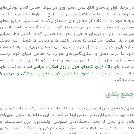
در مرحله اول زباله‌های اتاق عمل جمع آوری می‌شوند. سپس تمام آلودگی‌های
مشهود مانند خون یا مایعات بدن از روی سطوح و ابزارها پاک می‌شوند. در
مرحله دوم، با استفاده از محلول‌های ضدعفونی‌کننده استاندارد، میکروب‌های
سطحی که ممکن است در مرحله تمیز کردن اولیه باقیمانده باشند از بین
می‌رود. در نهایت، ابزارهای جراحی و تجهیزات حساس که در کلاس خطر بحرانی
قرار دارند، استریل می‌شوند تا تمامی باکتری‌ها و ویروس‌ها کاملاً از بین بروند.
علاوه‌براین، هوای اتاق عمل باید از طریق سیستم‌های تهویه پیشرفته تصفیه
شود تا ذرات معلق و میکرورگانیزم‌های هوابرد به حداقل میزان خود برسند.
پرسنل اتاق عمل نیز باید لباس‌های خود را شست‌وشو داده و از مواد شوینده
ناسب برای
پاک کردن لکه‌های خون از روی اسکراب جراحی
استفاده کنند. برای
زئیات بیشتر می‌توانید
نحوه ضدعفونی کردن تجهیزات پزشکی و جراحی
را
مطالعه کنید.
جمع بندی
جهیزات اتاق عمل
ابزارهایی حیاتی هستند که در کیفیت ارائه خدمات درمانی و
حفظ بهداشت بیماران نقش مهمی ایفا می‌کنند. در این مقاله به معرفی تجهیزات
رایج اتاق عمل از جمله دستگاه‌های بیهوشی، ونتیلاتور، چراغ سیالیتیک و
تجهیزات جراحی پیشرفته مانند میکروسکوپ جراحی و دستگاه الکتروسرجری