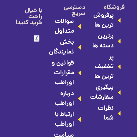
فروشگاه
دسترسی
با خیال
سریع
پرفروش
راحت
سوالات
خرید کنید!
ترین ها
متداول
برترین
بخش
دسته ها
نمایندگان
پر
قوانین و
تخفیف
مقرارات
ترین ها
اوراطب
پیگیری
درباره
سفارشات
اوراطب
نظرات
ارتباط با
شما
اوراطب
سیاست